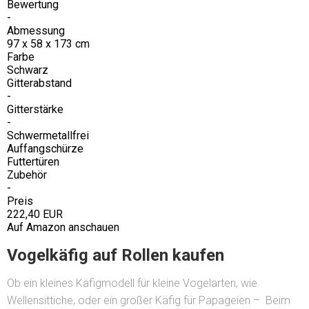
Bewertung
-
Abmessung
97 x 58 x 173 cm
Farbe
Schwarz
Gitterabstand
-
Gitterstärke
-
Schwermetallfrei
Auffangschürze
Futtertüren
Zubehör
-
Preis
222,40 EUR
Auf Amazon anschauen
Vogelkäfig auf Rollen kaufen
Ob ein kleines Käfigmodell für kleine Vogelarten, wie
Wellensittiche, oder ein großer Käfig für Papageien – Beim