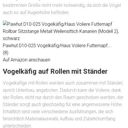
bestimmten Größe nicht mehr notwendig, da sich die Vögel
auch so auf Augenhöhe befinden.
Pawhut D10-025 Vogelkäfig/Haus Voliere Futternapf...
(8)
Auf Amazon anschauen
Vogelkäfig auf Rollen mit Ständer
Vogelkäfige mit Rollen werden auch zusammen mit Ständer,
sprich Unterbau, angeboten. Dadurch kann die Voliere, dank
der Rollen, nicht nur durch den Raum geschoben werden, der
Ständer sorgt auch gleichzeitig für eine angemessene Höhe.
Erhältlich sind viele verschiedene Ausführungen, die sich
hinsichtlich Materialauswahl, Aufbau und Zubehörumfang
unterscheiden.