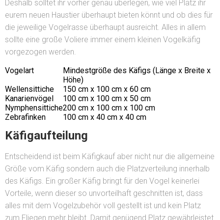
Deshalb solltet ihr vorher genau überlegen, wie viel Platz ihr
eurem neuen Haustier überhaupt bieten könnt und ob dies für
die jeweilige Vogelrasse überhaupt ausreicht. Alles in allem
sollte eine große Voliere immer einem
kleinen Vogelkäfig
vorgezogen werden.
Vogelart
Mindestgröße des Käfigs (Länge x Breite x
Höhe)
Wellensittiche
150 cm x 100 cm x 60 cm
Kanarienvögel
100 cm x 100 cm x 50 cm
Nymphensittiche
200 cm x 100 cm x 100 cm
Zebrafinken
100 cm x 40 cm x 40 cm
Käfigaufteilung
Entscheidend ist beim Käfigkauf aber nicht nur die allgemeine
Größe vom Käfig sondern auch die Platzverteilung innerhalb
des Käfigs. Ein großer Käfig bringt für den Vogel keinerlei
Vorteile, wenn dieser so unvorteilhaft geschnitten ist, dass
alles mit dem Vogelzubehör voll gestellt ist und kein Platz
zum Fliegen mehr bleibt. Damit genügend Platz gewährleistet