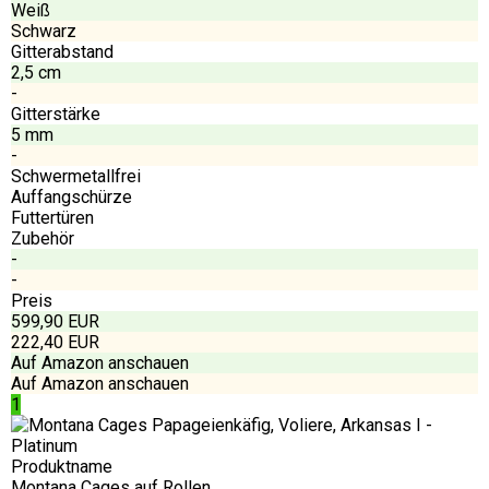
Weiß
Schwarz
Gitterabstand
2,5 cm
-
Gitterstärke
5 mm
-
Schwermetallfrei
Auffangschürze
Futtertüren
Zubehör
-
-
Preis
599,90 EUR
222,40 EUR
Auf Amazon anschauen
Auf Amazon anschauen
1
Produktname
Montana Cages auf Rollen