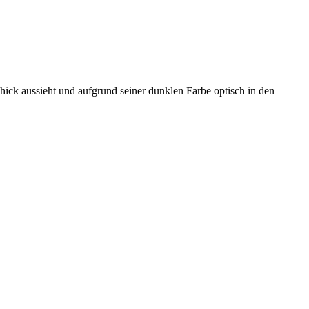
schick aussieht und aufgrund seiner dunklen Farbe optisch in den