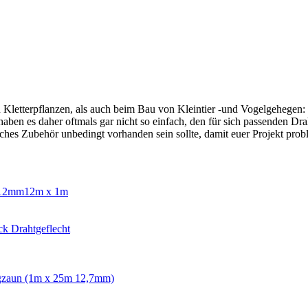
letterpflanzen, als auch beim Bau von Kleintier -und Vogelgehegen: Vol
aben es daher oftmals gar nicht so einfach, den für sich passenden Dra
lches Zubehör unbedingt vorhanden sein sollte, damit euer Projekt pro