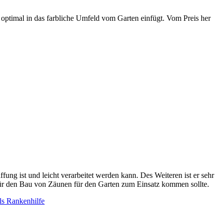
ch optimal in das farbliche Umfeld vom Garten einfügt. Vom Preis her
fung ist und leicht verarbeitet werden kann. Des Weiteren ist er sehr
ugt für den Bau von Zäunen für den Garten zum Einsatz kommen sollte.