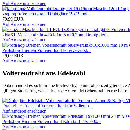
Auf Amazon anschauen
kraptrap® Volierendraht Drahtgitter 19x19mm...
79,99 EUR
Auf Amazon anschauen
vidaXL Maschendraht 4-Eck 1x25 m 0,7mm Drahtgitter...
Auf Amazon anschauen
Profishop-Bremen Volierendraht feuerverzinkt...
29,00 EUR
Auf Amazon anschauen
Volierendraht aus Edelstahl
Dabei handelt es sich um die hochwertigste und gleichzeitig teuerste Ar
giftigen Stoffe frei, weshalb diese Art von Maschendraht gerne bei
Drahtgitter Edelstahl Volierendraht für Volieren...
Auf Amazon anschauen
Profishop-Bremen Volierendraht Edelstahl 19x1000...
Auf Amazon anschauen