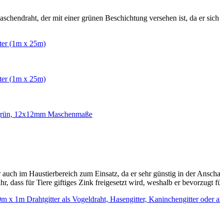
Maschendraht, der mit einer grünen Beschichtung versehen ist, da er si
auch im Haustierbereich zum Einsatz, da er sehr günstig in der Anschaf
efahr, dass für Tiere giftiges Zink freigesetzt wird, weshalb er bevorz